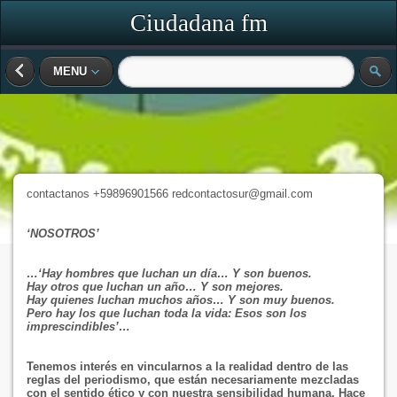
Ciudadana fm
MENU
contactanos +59896901566 redcontactosur@gmail.com
‘
NOSOTROS
’
…‘Hay hombres que luchan un día
… Y son buenos.
Hay otros que luchan un año… Y son mejores.
Hay quienes luchan muchos años… Y son muy buenos.
Pero hay los que luchan toda la vida: Esos son los
imprescindibles’…
Tenemos
interés en vincularnos a la realidad dentro de las
reglas del periodismo, que están necesariamente
mezcladas
con el
sentido ético
y con
nuestra sensibilidad
humana
.
Hace