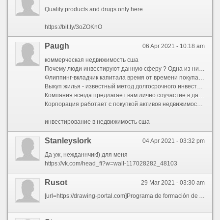
Quality products and drugs only here
https://bit.ly/3oZOKnO
Paugh
06 Apr 2021 - 10:18 am
коммерческая недвижимость сша
Почему люди инвестируют данную сферу ? Одна из них, почему некоторые любят флиппинг, - это конечно шанс получения выгоды. Если собственность приобретается и ремонтируется по довольно низкой цене, а перепродается по намного более очень высокой стоимости.
Флиппинг-вкладчик капитала время от времени покупает дома, а потом реализовывает их с намерением извлечения выгоды. С тем чтобы жилплощадь числилось активом, его надлежит приобретать с намерением быстро перепродать. Промежуток времени между приобретением и перепродажей зачастую образует от пары месяцев и до одного года.
Выкуп жилья - известный метод долгосрочного инвестирования, так же - если вы абсолютно всё оформите удачно - тогда вы сумеете успешно заработать реальные средства!
Компания всегда предлагает вам лично соучастие в данном деле. Флиппинг на данный момент это не просто вклад финансов, а удобный случай удвоить собственный стартовый капитал во много раз.
Корпорация работает с покупкой активов недвижимости, давая шанс одним избавляться от долговых обязательств, а прочим успешно заработать на всем этом.
инвестирование в недвижимость сша
Stanleyslork
04 Apr 2021 - 03:32 pm
Да уж, нежданнчик!) для меня
https://vk.com/head_fi?w=wall-117028282_48103
Rusot
29 Mar 2021 - 03:30 am
[url=https://drawing-portal.com]Programa de formación de AutoCAD[/url] en el sitio de Evgeny Kuritsin