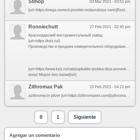
Stmop
03 Mar 2021 - 03:51 pm
[url=https://mega-remont.pro/ekb-restavratsiya-vann]Restauración de baños[/url]
Ronniechutt
27 Feb 2021 - 02:45 pm
Краснодарский инструментальный завод
[url=https://ksiz.ru/]
Производство и продажа измерительного оборудования[/url]
[url=https://www.ksiz.ru/catalog/kalibr-probka-dlya-proverki-vnutrennih-konusov-morze-bez-lapki]
конус Морзе без лапки[/url]
Zithromax Pak
15 Feb 2021 - 04:22 pm
azithromycin pfizer [url=https://zithromaxes.com/]zythromax[/url] is zithromax penicillin
0
1
Siguiente
Agregar un comentario