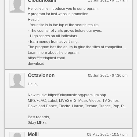
Сloudhoalm
13 Jun 2021 - 07:57 am
Hello, let me introduce you to our program.
A program for fast website promotion.
Result:
- Your site is in the top of the search results.
- The counter of visits grows before our eyes.
- High scores on all indicators.
- Earn money from advertising.
The program has the ability to glue the sites of competitors to omit them in the search results.
Learn more about the program.
https://freetopfast.com/
download
Octavionon
05 Jun 2021 - 07:36 pm
Hello,
New music: https://0daymusic.org/premium.php
MP3/FLAC, Label, LIVESETS, Music Videos, TV Series.
Download Dance, Electro, House, Techno, Trance, Pop, Rock, Rap...
Best regards,
0day MP3s
Moili
09 May 2021 - 10:57 pm