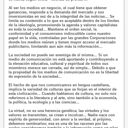
Al ser los medios un negocio, el cual tiene que obtener
ganancias, responde a la demanda del mercado y sus
inversionistas en vez de a la integridad de las noticias… Se
limita su contenido a lo que es aceptable dentro de los límites
de la ideología, promoviendo la agenda y valores capitalistas
en toda la sociedad... Mantiene el orden social, la
conformidad y el consumismo indiscutible como nuestro
papel en la vida, controladas por las grandes Corporaciones
donde los medios reúnen y tienen mayor acceso al mercado
publicitario, limitando aun aún más la información…
La sociedad no puede ser enemiga de sí misma… Si un
medio de comunicación no está aportando y contribuyendo a
la elevación educativa, cultural y espiritual de todos sus
miembros merece ser cerrada, así de simple... Debido a que
la propiedad de los medios de comunicación no es la libertad
de expresión de la sociedad...
El hecho de que nos comunicamos en lengua castellana,
implica la variedad de culturas que se forjan en el interior de
esta civilización... Cuando hablamos de cultura, no solo nos
referimos a la literatura y al arte, sino también a la economía,
la política, la ecología y a las ciencias...
La virtud, no es una herencia genética; las virtudes y los
valores se transmiten, se crean e inculcan... Nadie nace con
espíritu de generosidad, con amor a la verdad, al prójimo,
debemos sembrarlos; esa es una de las razones por las
cuales consideramos también a la información como un pilar