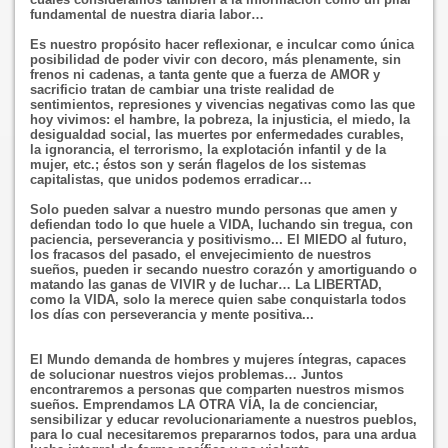
fundamental de nuestra diaria labor…
Es nuestro propósito hacer reflexionar, e inculcar como única
posibilidad de poder vivir con decoro, más plenamente, sin
frenos ni cadenas, a tanta gente que a fuerza de AMOR y
sacrificio tratan de cambiar una triste realidad de
sentimientos, represiones y vivencias negativas como las que
hoy vivimos: el hambre, la pobreza, la injusticia, el miedo, la
desigualdad social, las muertes por enfermedades curables,
la ignorancia, el terrorismo, la explotación infantil y de la
mujer, etc.; éstos son y serán flagelos de los sistemas
capitalistas, que unidos podemos erradicar…
Solo pueden salvar a nuestro mundo personas que amen y
defiendan todo lo que huele a VIDA, luchando sin tregua, con
paciencia, perseverancia y positivismo... El MIEDO al futuro,
los fracasos del pasado, el envejecimiento de nuestros
sueños, pueden ir secando nuestro corazón y amortiguando o
matando las ganas de VIVIR y de luchar… La LIBERTAD,
como la VIDA, solo la merece quien sabe conquistarla todos
los días con perseverancia y mente positiva...
El Mundo demanda de hombres y mujeres íntegras, capaces
de solucionar nuestros viejos problemas… Juntos
encontraremos a personas que comparten nuestros mismos
sueños. Emprendamos LA OTRA VÍA, la de concienciar,
sensibilizar y educar revolucionariamente a nuestros pueblos,
para lo cual necesitaremos prepararnos todos, para una ardua